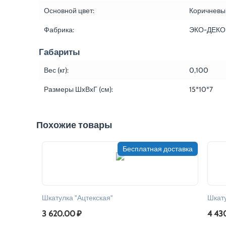
Основной цвет:
Коричневы
Фабрика:
ЭКО-ДЕКО
Габариты
Вес (кг):
0,100
Размеры ШxВxГ (см):
15*10*7
Похожие товары
Бесплатная доставка
Шкатулка "Ацтекская"
Шкату
3 620.00
₽
4 43