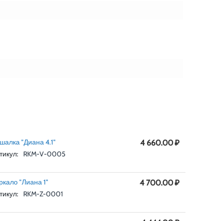
шалка "Диана 4.1"
4 660.00
₽
тикул:
RKM-V-0005
ркало "Лиана 1"
4 700.00
₽
тикул:
RKM-Z-0001