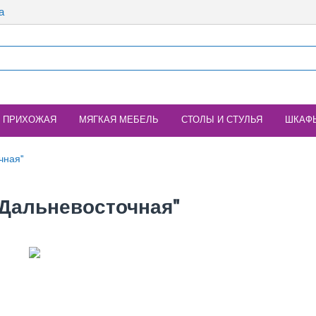
а
ПРИХОЖАЯ
МЯГКАЯ МЕБЕЛЬ
СТОЛЫ И СТУЛЬЯ
ШКАФ
чная"
"Дальневосточная"