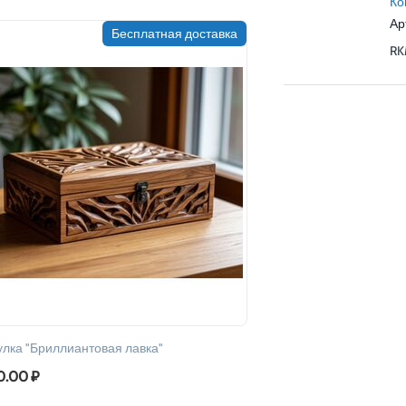
Ко
Ар
Бесплатная доставка
RK
лка "Бриллиантовая лавка"
0.00
₽