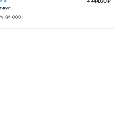
мод
4 444.00
₽
тикул:
M-KM-0001