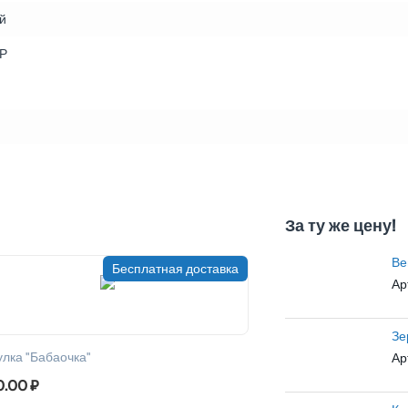
й
Р
За ту же цену!
Ве
Бесплатная доставка
Ар
Зе
лка "Бабаочка"
Ар
0.00
₽