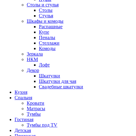
Столы и стулья
Столы
Стулья
Шкафы и комоды
Распашные
Купе
Пеналы
Стеллажи
Комоды
Зеркала
НКМ
Лофт
Декор
Шкатулки
Шкатулки для чая
Свадебные шкатулки
Кухня
Спальня
Кровати
Матрасы
Тумбы
Гостиная
Тумбы под TV
Детская
Прихожая