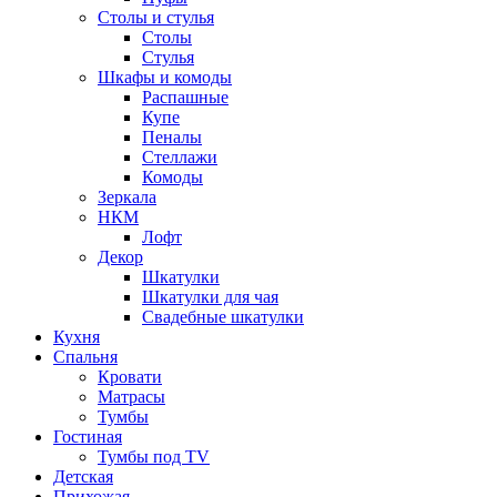
Столы и стулья
Столы
Стулья
Шкафы и комоды
Распашные
Купе
Пеналы
Стеллажи
Комоды
Зеркала
НКМ
Лофт
Декор
Шкатулки
Шкатулки для чая
Свадебные шкатулки
Кухня
Спальня
Кровати
Матрасы
Тумбы
Гостиная
Тумбы под TV
Детская
Прихожая